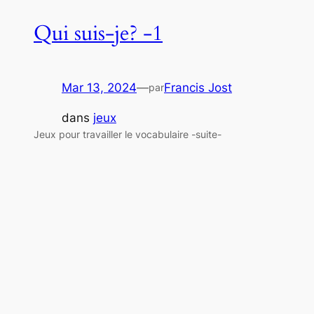
Qui suis-je? -1
Mar 13, 2024
—
Francis Jost
par
dans
jeux
Jeux pour travailler le vocabulaire -suite-