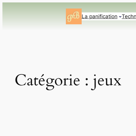
Aller
au
La panification
Techn
contenu
Catégorie :
jeux