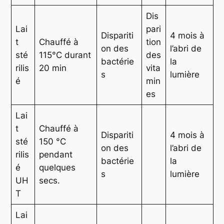
Dis
Lai
pari
Dispariti
4 mois à
t
Chauffé à
tion
on des
l’abri de
sté
115°C durant
des
bactérie
la
rilis
20 min
vita
s
lumière
é
min
es
Lai
t
Chauffé à
Dispariti
4 mois à
sté
150 °C
on des
l’abri de
rilis
pendant
bactérie
la
é
quelques
s
lumière
UH
secs.
T
Lai