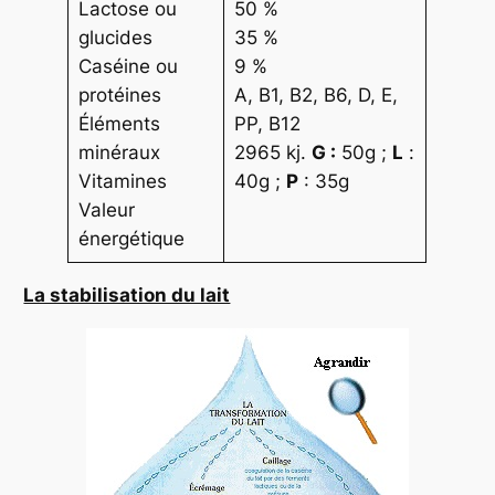
Lactose ou
50 %
glucides
35 %
Caséine ou
9 %
protéines
A, B1, B2, B6, D, E,
Éléments
PP, B12
minéraux
2965 kj.
G :
50g ;
L
:
Vitamines
40g ;
P
: 35g
Valeur
énergétique
La stabilisation du lait