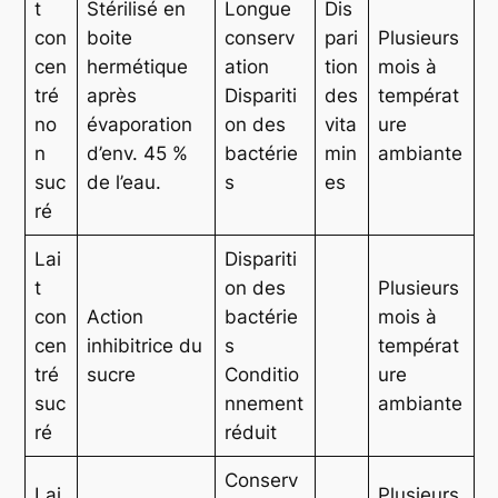
t
Stérilisé en
Longue
Dis
con
boite
conserv
pari
Plusieurs
cen
hermétique
ation
tion
mois à
tré
après
Dispariti
des
températ
no
évaporation
on des
vita
ure
n
d’env. 45 %
bactérie
min
ambiante
suc
de l’eau.
s
es
ré
Lai
Dispariti
t
on des
Plusieurs
con
Action
bactérie
mois à
cen
inhibitrice du
s
températ
tré
sucre
Conditio
ure
suc
nnement
ambiante
ré
réduit
Conserv
Lai
Plusieurs