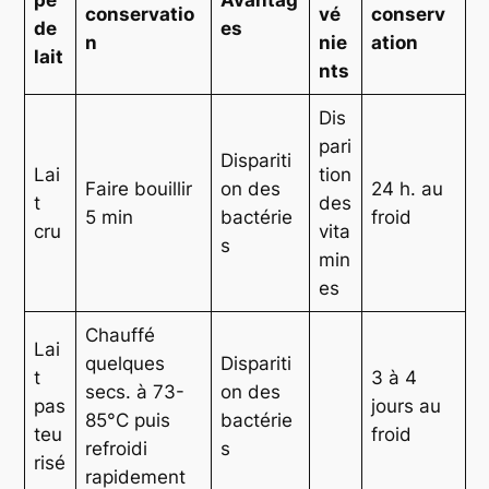
pe
Avantag
conservatio
vé
conserv
de
es
n
nie
ation
lait
nts
Dis
pari
Dispariti
Lai
tion
Faire bouillir
on des
24 h. au
t
des
5 min
bactérie
froid
cru
vita
s
min
es
Chauffé
Lai
quelques
Dispariti
t
3 à 4
secs. à 73-
on des
pas
jours au
85°C puis
bactérie
teu
froid
refroidi
s
risé
rapidement